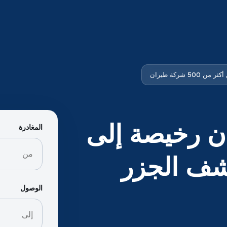
ن 500 شركة طيران
ن رخيصة إلى
المغادرة
شف الجزر
الوصول