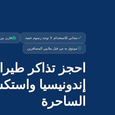
مجاني للاستخدام. لا توجد رسوم خفية.
قارن بين أكثر م
موثوق به من قبل ملايين المسافرين
احجز تذاكر طيرا
إندونيسيا واستك
الساحرة