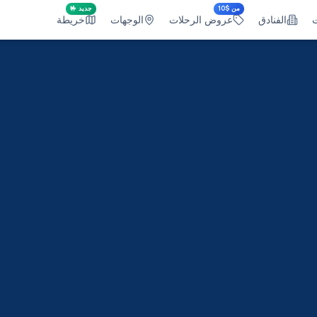
من $10
جديد 🤟
ت
الفنادق
عروض الرحلات
الوجهات
خريطة