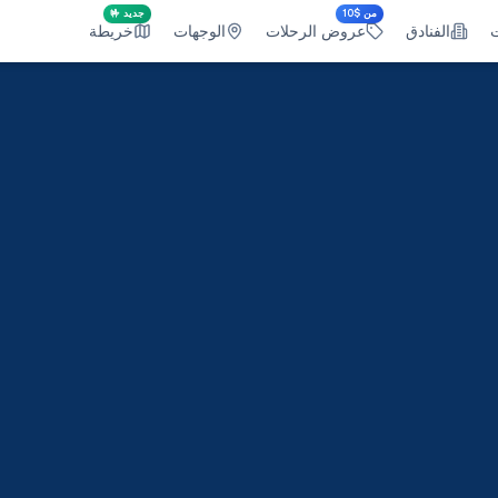
من $10
جديد 🤟
ت
الفنادق
عروض الرحلات
الوجهات
خريطة