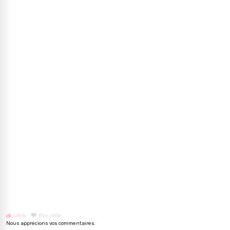
Barcelone
Espagne
Vols vers
Sydney
Australie
Vols vers
Rio de Janeiro
Brésil
Utile
Pas utile
Nous apprécions vos commentaires.