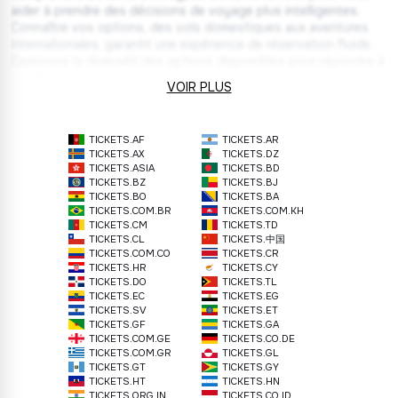
aider à prendre des décisions de voyage plus intelligentes.
Connaître vos options, des vols domestiques aux aventures
internationales, garantit une expérience de réservation fluide.
Explorons la diversité des options disponibles pour répondre à
vos besoins.
VOIR PLUS
Réservation de vols domestiques et
internationaux
TICKETS.AF
TICKETS.AR
TICKETS.AX
TICKETS.DZ
Que vos objectifs incluent l'exploration de villes proches ou la
TICKETS.ASIA
TICKETS.BD
TICKETS.BZ
TICKETS.BJ
visite de lieux éloignés, notre outil de réservation rend l'achat
TICKETS.BO
TICKETS.BA
de billets facile. En proposant des offres exceptionnelles et
TICKETS.COM.BR
TICKETS.COM.KH
une grande variété de billets d'avion internationaux en ligne,
TICKETS.CM
TICKETS.TD
nous savons que votre plan sera un succès. Évitez les options
TICKETS.CL
TICKETS.中国
coûteuses pour les vols mondiaux ou courts.
TICKETS.COM.CO
TICKETS.CR
TICKETS.HR
TICKETS.CY
TICKETS.DO
TICKETS.TL
Billets d'avion aller-retour à prix réduit
TICKETS.EC
TICKETS.EG
TICKETS.SV
TICKETS.ET
Choisir entre un billet aller simple ou aller-retour peut affecter
TICKETS.GF
TICKETS.GA
votre flexibilité et votre coût global. Chaque option a ses
TICKETS.COM.GE
TICKETS.CO.DE
avantages distincts, selon vos plans. Aller simple : • Idéal pour
TICKETS.COM.GR
TICKETS.GL
TICKETS.GT
TICKETS.GY
la flexibilité. • Parfait pour des plans de voyage non définis. •
TICKETS.HT
TICKETS.HN
Plus facile à combiner avec d'autres moyens de transport.
TICKETS.ORG.IN
TICKETS.CO.ID