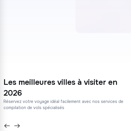
DÉPART
ARRIVÉE
DATES
Les meilleures villes à visiter en
PASSAGERS
1 adulte
2026
Réservez votre voyage idéal facilement avec nos services de
RECHERCHER
compilation de vols spécialisés