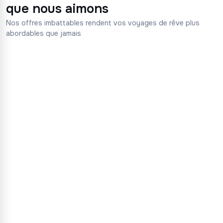
que nous aimons
Nos offres imbattables rendent vos voyages de rêve plus
abordables que jamais
Vols vers
Tokyo
Japon
Vols vers
New York
États-Unis
Vols vers