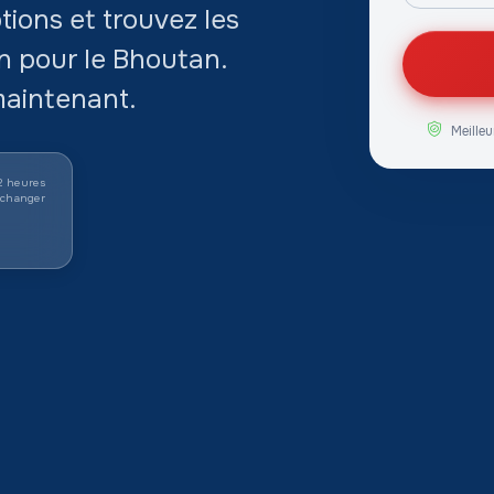
ions et trouvez les
ion pour le Bhoutan.
aintenant.
Meilleu
 2 heures
e changer