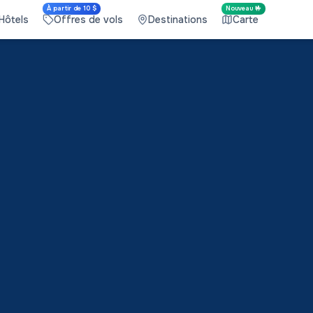
À partir de 10 $
Nouveau 🤟
Hôtels
Offres de vols
Destinations
Carte